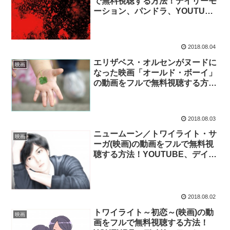
で無料視聴する方法！デイリーモ
ーション、パンドラ、YOUTUBE
で観ることが出来る？
2018.08.04
エリザベス・オルセンがヌードに
映画
なった映画「オールド・ボーイ」
の動画をフルで無料視聴する方
法！
2018.08.03
ニュームーン／トワイライト・サ
映画
ーガ(映画)の動画をフルで無料視
聴する方法！YOUTUBE、デイリ
ーモーション、パンドラにはある
のか？
2018.08.02
トワイライト～初恋～(映画)の動
映画
画をフルで無料視聴する方法！