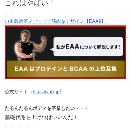
これはやばい！
↓ ↓ ↓ ↓ ↓
山本義徳流メソッドで筋肉をデザイン【EAA9】
公式サイト⇒
https://valx.jp/
たるんたるんボディを卒業したい・・・
基礎代謝を上げればいいんだ！
↓ ↓ ↓ ↓ ↓