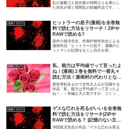
乱の連載で人気作家の仲間入りを果たし
た先生が描く我間乱の続編作品です。そ
んな我間乱‐修羅‐(マンガ)を無料で読める
方法をリサーチしたのでお伝えしていき
ますね！\我間乱‐修羅‐(マンガ)を今すぐに
ヒットラーの息子(漫画)を全巻無
漫画・ラノベ
試し読...
料で読む方法をリサーチ！ZIPや
RAWで読める?
原作小堀洋先生、作画叶精作先生による
漫画作品「ヒットラーの息子」凄腕のヒ
ットマンが記憶をなくし自分を探
す・・・サスペンス要素のある作品で
す。そんなヒットラーの息子(漫画)を無料
で全巻読める方法をリサーチしたのでお
私、能力は平均値でって言ったよ
漫画・ラノベ
伝えしていきますね！\ヒット...
ね！(漫画)２巻を無料で一冊丸々
読む方法！漫画村の代わりとなる
のは？
異世界転生もので女性主人公が活躍する
作品「私、能力は平均値でって言ったよ
ね！」！本編も大人気ですが、コミック
スも絶好調！普通に過ごしたい元日本人
アデル・・・１０歳の時に日本人として
の記憶に目覚めてから、一層その想いを
ゲスな己れを死るがいいを全巻無
漫画・ラノベ
強くしているものの・・・...
料で読む方法をリサーチ|ZIPや
RAWで読める？ |記憶のない主人
公の本性は？
沖田龍児先生の作品「ゲスな己れを死る