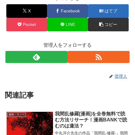
X
Facebook
はてブ
Pocket
LINE
コピー
管理人をフォローする
管理人
関連記事
我間乱修羅[漫画]を全巻無料で読
漫画・ラノベ
む方法リサーチ！漫画BANKで読
むのは違法？
中丸洋介先生の作品「我間乱‐修羅‐」我間