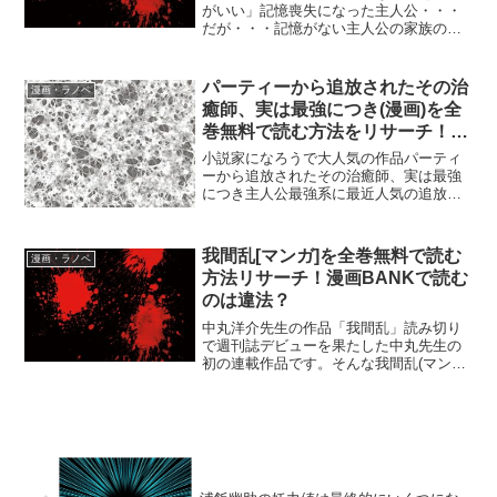
がいい」記憶喪失になった主人公・・・
だが・・・記憶がない主人公の家族の様
子がおかしい・・・記憶喪失の前に起き
た事件とは・・・ゲスな己れを死るがい
い(漫画)を無料で全巻読める方法をリサー
パーティーから追放されたその治
漫画・ラノベ
チしたのでお伝えして...
癒師、実は最強につき(漫画)を全
巻無料で読む方法をリサーチ！
ZIPやRAWで読める?
小説家になろうで大人気の作品パーティ
ーから追放されたその治癒師、実は最強
につき主人公最強系に最近人気の追放系
がミックスされてその後にざまぁもある
よという感じの作品。そんなパーティー
から追放されたその治癒師、実は最強に
我間乱[マンガ]を全巻無料で読む
漫画・ラノベ
つき(漫画)を無料で全巻...
方法リサーチ！漫画BANKで読む
のは違法？
中丸洋介先生の作品「我間乱」読み切り
で週刊誌デビューを果たした中丸先生の
初の連載作品です。そんな我間乱(マンガ)
を無料で読める方法をリサーチしたので
お伝えしていきますね！\我間乱(マンガ)
を今すぐに試し読み/まんが王国公式サイ
ト我間乱(マン...